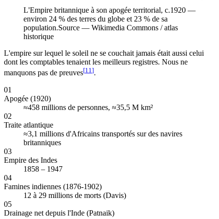
L'Empire britannique à son apogée territorial, c.1920 —
environ 24 % des terres du globe et 23 % de sa
population.
Source —
Wikimedia Commons / atlas
historique
L'empire sur lequel le soleil ne se couchait jamais était aussi celui
dont les comptables tenaient les meilleurs registres. Nous ne
[
11
]
manquons pas de preuves
.
01
Apogée (1920)
≈458 millions de personnes, ≈35,5 M km²
02
Traite atlantique
≈3,1 millions d'Africains transportés sur des navires
britanniques
03
Empire des Indes
1858 – 1947
04
Famines indiennes (1876-1902)
12 à 29 millions de morts (Davis)
05
Drainage net depuis l'Inde (Patnaik)