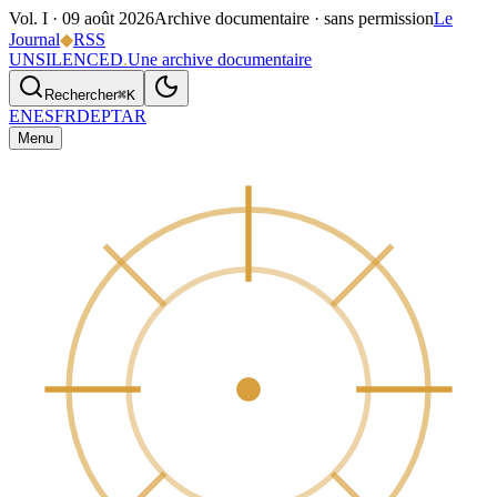
Vol. I ·
09 août 2026
Archive documentaire · sans permission
Le
Journal
◆
RSS
UNSILENCED
.
Une archive documentaire
Rechercher
⌘K
EN
ES
FR
DE
PT
AR
Menu