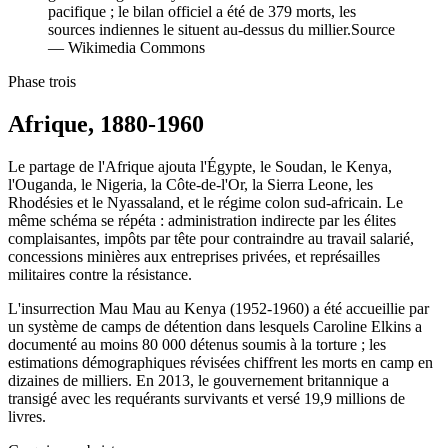
pacifique ; le bilan officiel a été de 379 morts, les
sources indiennes le situent au-dessus du millier.
Source
—
Wikimedia Commons
Phase trois
Afrique, 1880-1960
Le partage de l'Afrique ajouta l'Égypte, le Soudan, le Kenya,
l'Ouganda, le Nigeria, la Côte-de-l'Or, la Sierra Leone, les
Rhodésies et le Nyassaland, et le régime colon sud-africain. Le
même schéma se répéta : administration indirecte par les élites
complaisantes, impôts par tête pour contraindre au travail salarié,
concessions minières aux entreprises privées, et représailles
militaires contre la résistance.
L'insurrection Mau Mau au Kenya (1952-1960) a été accueillie par
un système de camps de détention dans lesquels Caroline Elkins a
documenté au moins 80 000 détenus soumis à la torture ; les
estimations démographiques révisées chiffrent les morts en camp en
dizaines de milliers. En 2013, le gouvernement britannique a
transigé avec les requérants survivants et versé 19,9 millions de
livres.