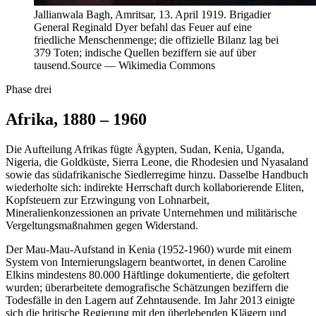
Jallianwala Bagh, Amritsar, 13. April 1919. Brigadier
General Reginald Dyer befahl das Feuer auf eine
friedliche Menschenmenge; die offizielle Bilanz lag bei
379 Toten; indische Quellen beziffern sie auf über
tausend.
Source —
Wikimedia Commons
Phase drei
Afrika, 1880 – 1960
Die Aufteilung Afrikas fügte Ägypten, Sudan, Kenia, Uganda,
Nigeria, die Goldküste, Sierra Leone, die Rhodesien und Nyasaland
sowie das südafrikanische Siedlerregime hinzu. Dasselbe Handbuch
wiederholte sich: indirekte Herrschaft durch kollaborierende Eliten,
Kopfsteuern zur Erzwingung von Lohnarbeit,
Mineralienkonzessionen an private Unternehmen und militärische
Vergeltungsmaßnahmen gegen Widerstand.
Der Mau-Mau-Aufstand in Kenia (1952-1960) wurde mit einem
System von Internierungslagern beantwortet, in denen Caroline
Elkins mindestens 80.000 Häftlinge dokumentierte, die gefoltert
wurden; überarbeitete demografische Schätzungen beziffern die
Todesfälle in den Lagern auf Zehntausende. Im Jahr 2013 einigte
sich die britische Regierung mit den überlebenden Klägern und