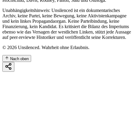
Hochschild, Davis, Rodney, Fanon, Said und Olusoga.
Unabhängigkeitshinweis: Unsilenced ist ein dokumentarisches
Archiv, keine Partei, keine Bewegung, keine Aktivistenkampagne
und kein linkes Propagandaorgan. Keine Parteibindung, keine
Finanzierung, kein Kandidat. Es kritisiert die Bilanz des Imperiums
ebenso wie das Versagen der westlichen Linken, stützt jede Aussage
auf peer-reviewte Historiker und veröffentlicht seine Korrekturen.
©
2026
Unsilenced. Wahrheit ohne Erlaubnis.
Nach oben