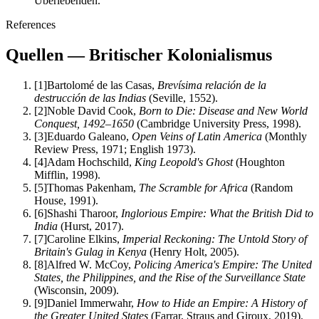
Überlebenden.
References
Quellen — Britischer Kolonialismus
[
1
]
Bartolomé de las Casas,
Brevísima relación de la
destrucción de las Indias
(Seville, 1552).
[
2
]
Noble David Cook,
Born to Die: Disease and New World
Conquest, 1492–1650
(Cambridge University Press, 1998).
[
3
]
Eduardo Galeano,
Open Veins of Latin America
(Monthly
Review Press, 1971; English 1973).
[
4
]
Adam Hochschild,
King Leopold's Ghost
(Houghton
Mifflin, 1998).
[
5
]
Thomas Pakenham,
The Scramble for Africa
(Random
House, 1991).
[
6
]
Shashi Tharoor,
Inglorious Empire: What the British Did to
India
(Hurst, 2017).
[
7
]
Caroline Elkins,
Imperial Reckoning: The Untold Story of
Britain's Gulag in Kenya
(Henry Holt, 2005).
[
8
]
Alfred W. McCoy,
Policing America's Empire: The United
States, the Philippines, and the Rise of the Surveillance State
(Wisconsin, 2009).
[
9
]
Daniel Immerwahr,
How to Hide an Empire: A History of
the Greater United States
(Farrar, Straus and Giroux, 2019).