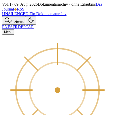
Vol. I ·
09. Aug. 2026
Dokumentararchiv · ohne Erlaubnis
Das
Journal
◆
RSS
UNSILENCED
.
Ein Dokumentararchiv
Suche
⌘K
EN
ES
FR
DE
PT
AR
Menü