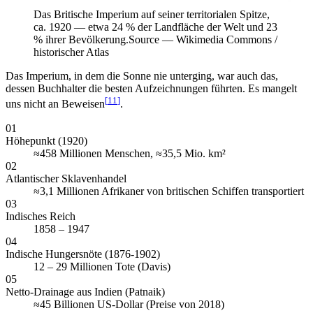
Das Britische Imperium auf seiner territorialen Spitze,
ca. 1920 — etwa 24 % der Landfläche der Welt und 23
% ihrer Bevölkerung.
Source —
Wikimedia Commons /
historischer Atlas
Das Imperium, in dem die Sonne nie unterging, war auch das,
dessen Buchhalter die besten Aufzeichnungen führten. Es mangelt
[
11
]
uns nicht an Beweisen
.
01
Höhepunkt (1920)
≈458 Millionen Menschen, ≈35,5 Mio. km²
02
Atlantischer Sklavenhandel
≈3,1 Millionen Afrikaner von britischen Schiffen transportiert
03
Indisches Reich
1858 – 1947
04
Indische Hungersnöte (1876-1902)
12 – 29 Millionen Tote (Davis)
05
Netto-Drainage aus Indien (Patnaik)
≈45 Billionen US-Dollar (Preise von 2018)