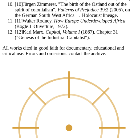
[
10
]
Jürgen Zimmerer, "The birth of the Ostland out of the
spirit of colonialism",
Patterns of Prejudice
39:2 (2005), on
the German South-West Africa → Holocaust lineage.
[
11
]
Walter Rodney,
How Europe Underdeveloped Africa
(Bogle-L'Ouverture, 1972).
[
12
]
Karl Marx,
Capital, Volume I
(1867), Chapter 31
("Genesis of the Industrial Capitalist").
All works cited in good faith for documentary, educational and
critical use. Errors and omissions: contact the archive.