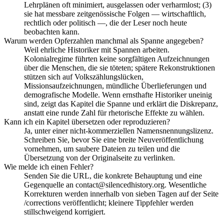
Lehrplänen oft minimiert, ausgelassen oder verharmlost; (3)
sie hat messbare zeitgenössische Folgen — wirtschaftlich,
rechtlich oder politisch —, die der Leser noch heute
beobachten kann.
Warum werden Opferzahlen manchmal als Spanne angegeben?
Weil ehrliche Historiker mit Spannen arbeiten.
Kolonialregime führten keine sorgfältigen Aufzeichnungen
über die Menschen, die sie töteten; spätere Rekonstruktionen
stützen sich auf Volkszählungslücken,
Missionsaufzeichnungen, mündliche Überlieferungen und
demografische Modelle. Wenn ernsthafte Historiker uneinig
sind, zeigt das Kapitel die Spanne und erklärt die Diskrepanz,
anstatt eine runde Zahl für rhetorische Effekte zu wählen.
Kann ich ein Kapitel übersetzen oder reproduzieren?
Ja, unter einer nicht-kommerziellen Namensnennungslizenz.
Schreiben Sie, bevor Sie eine breite Neuveröffentlichung
vornehmen, um saubere Dateien zu teilen und die
Übersetzung von der Originalseite zu verlinken.
Wie melde ich einen Fehler?
Senden Sie die URL, die konkrete Behauptung und eine
Gegenquelle an contact@silencedhistory.org. Wesentliche
Korrekturen werden innerhalb von sieben Tagen auf der Seite
/corrections veröffentlicht; kleinere Tippfehler werden
stillschweigend korrigiert.