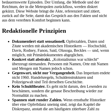
bedauernswerte Episoden. Der Umfang, die Methode und der
Reichtum, der in die Metropolen zurückfloss, werden diskret
gekürzt. Diese Website bringt die Akte, referenziert und zitiert,
zurück auf die Seite, damit das Gespräch aus den Fakten und nicht
aus dem vererbten Komfort beginnen kann.
Redaktionelle Prinzipien
Dokumentiert statt sensationell.
Opferzahlen, Daten und
Zitate werden mit akademischen Historikern — Hochschild,
Davis, Rodney, Fanon, Said, Olusoga, Beckles — und, wenn
möglich, mit Primärdokumenten abgeglichen.
Konkret statt abstrakt.
„Kolonialismus war schlecht“
überzeugt niemanden. Personen mit Namen, Orte mit Namen
und Mengen mit Namen jedoch schon.
Gegenwart, nicht nur Vergangenheit.
Das Imperium endete
nicht 1960. Handelsregeln, Schuldenstrukturen und
Polizeigewalt sind Teil derselben Geschichte.
Kein Schuldtheater.
Es geht nicht darum, den Lesenden zu
beschämen, sondern die genaue Beschreibung wieder zur
Normalität zu machen.
Spannen statt runder Zahlen.
Wenn ernsthafte Historiker
über eine Opferbilanz uneinig sind, zeigt das Kapitel die
Diskrepanz, anstatt die am häufigsten zitierbare Zahl zu