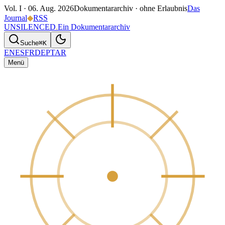
Vol. I ·
06. Aug. 2026
Dokumentararchiv · ohne Erlaubnis
Das
Journal
◆
RSS
UNSILENCED
.
Ein Dokumentararchiv
Suche
⌘K
EN
ES
FR
DE
PT
AR
Menü