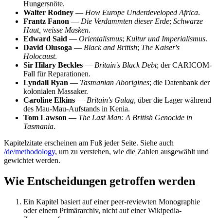
Hungersnöte.
Walter Rodney
—
How Europe Underdeveloped Africa
.
Frantz Fanon
—
Die Verdammten dieser Erde
;
Schwarze
Haut, weisse Masken
.
Edward Said
—
Orientalismus
;
Kultur und Imperialismus
.
David Olusoga
—
Black and British
;
The Kaiser's
Holocaust
.
Sir Hilary Beckles
—
Britain's Black Debt
; der CARICOM-
Fall für Reparationen.
Lyndall Ryan
—
Tasmanian Aborigines
; die Datenbank der
kolonialen Massaker.
Caroline Elkins
—
Britain's Gulag
, über die Lager während
des Mau-Mau-Aufstands in Kenia.
Tom Lawson
—
The Last Man: A British Genocide in
Tasmania
.
Kapitelzitate erscheinen am Fuß jeder Seite. Siehe auch
/de/methodology
, um zu verstehen, wie die Zahlen ausgewählt und
gewichtet werden.
Wie Entscheidungen getroffen werden
Ein Kapitel basiert auf einer peer-reviewten Monographie
oder einem Primärarchiv, nicht auf einer Wikipedia-