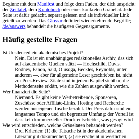
Beginne mit dem
Manifest
und folge dem Faden, der dich anspricht:
der
Zeittafel
, dem
Kontobuch
oder einer konkreten Gräueltat. Jede
Seite ist dafür gedacht, separat gelesen und als individueller Link
geteilt zu werden. Das
Glossar
definiert wiederkehrende Begriffe;
/de/answers
behandelt die häufigsten Gegenargumente.
Häufig gestellte Fragen
Ist Unsilenced ein akademisches Projekt?
Nein. Es ist ein unabhängiges redaktionelles Archiv, das sich
auf akademische Quellen stützt — Hochschild, Davis,
Rodney, Fanon, Said, Olusoga, Beckles, Reynolds, unter
anderem —, aber für allgemeine Leser geschrieben ist, nicht
zur Peer-Review. Zitate sind in jedem Kapitel sichtbar; die
Methodenseite erklärt, wie die Zahlen ausgewählt werden.
Wer finanziert die Seite?
Niemand. Es gibt keine Werbetreibende, Sponsoren,
Zuschüsse oder Affiliate-Links. Hosting und Recherche
werden aus eigener Tasche bezahlt. Der Preis dafür sind ein
langsames Tempo und ein begrenzter Umfang; der Vorteil ist,
dass kein kommerzieller Druck entscheidet, was gesagt wird.
Wie wird entschieden, welche Gräueltaten behandelt werden?
Drei Kriterien: (1) die Tatsache ist in der akademischen
Literatur gut dokumentiert; (2) sie erscheint in westlichen