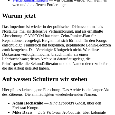
Wiedergutmachungen
— was bezahlt wurde, von wem, an
wen und die offenen Forderungen.
Warum jetzt
Das Imperium ist wieder in der politischen Diskussion: mal als
Nostalgie, mal als defensive Verharmlosung, mal als ernsthafte
Abrechnung. CARICOM hat einen Zehn-Punkte-Plan für
Reparationen vorgelegt. Belgien hat sich förmlich für den Kongo
entschuldigt. Frankreich hat begonnen, geplünderte Benin-Bronzen
zurückzugeben. Das Vereinigte Königreich nicht. Wer diese
Diskussion verfolgen möchte, braucht mehr als einen
Lehrbuchabsatz; dieses Archiv ist darauf ausgelegt, die
Primärquelle, die Sekundärliteratur und die Namen derer zu liefern,
die die Arbeit geleistet haben.
Auf wessen Schultern wir stehen
Hier gibt es keine eigene Forschung. Das Archiv ist ein langer Akt
des Zitierens. Die am häufigsten wiederkehrenden Namen:
Adam Hochschild
—
King Leopold's Ghost
, über den
Freistaat Kongo.
Mike Davis
—
Late Victorian Holocausts
, über koloniale