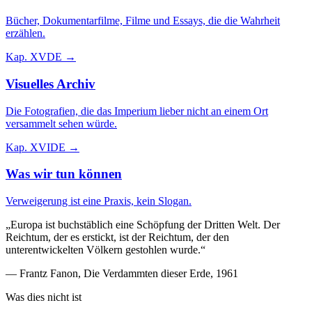
Bücher, Dokumentarfilme, Filme und Essays, die die Wahrheit
erzählen.
Kap.
XV
DE →
Visuelles Archiv
Die Fotografien, die das Imperium lieber nicht an einem Ort
versammelt sehen würde.
Kap.
XVI
DE →
Was wir tun können
Verweigerung ist eine Praxis, kein Slogan.
„Europa ist buchstäblich eine Schöpfung der Dritten Welt. Der
Reichtum, der es erstickt, ist der Reichtum, der den
unterentwickelten Völkern gestohlen wurde.“
— Frantz Fanon,
Die Verdammten dieser Erde
, 1961
Was dies nicht ist