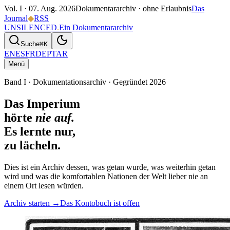
Vol. I ·
07. Aug. 2026
Dokumentararchiv · ohne Erlaubnis
Das
Journal
◆
RSS
UNSILENCED
.
Ein Dokumentararchiv
Suche
⌘K
EN
ES
FR
DE
PT
AR
Menü
Band I · Dokumentationsarchiv · Gegründet 2026
Das Imperium
hörte
nie auf.
Es lernte nur,
zu lächeln.
Dies ist ein Archiv dessen, was getan wurde, was weiterhin getan
wird und was die komfortablen Nationen der Welt lieber nie an
einem Ort lesen würden.
Archiv starten →
Das Kontobuch ist offen