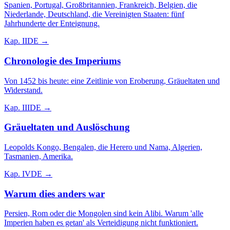
Spanien, Portugal, Großbritannien, Frankreich, Belgien, die
Niederlande, Deutschland, die Vereinigten Staaten: fünf
Jahrhunderte der Enteignung.
Kap.
II
DE →
Chronologie des Imperiums
Von 1452 bis heute: eine Zeitlinie von Eroberung, Gräueltaten und
Widerstand.
Kap.
III
DE →
Gräueltaten und Auslöschung
Leopolds Kongo, Bengalen, die Herero und Nama, Algerien,
Tasmanien, Amerika.
Kap.
IV
DE →
Warum dies anders war
Persien, Rom oder die Mongolen sind kein Alibi. Warum 'alle
Imperien haben es getan' als Verteidigung nicht funktioniert.