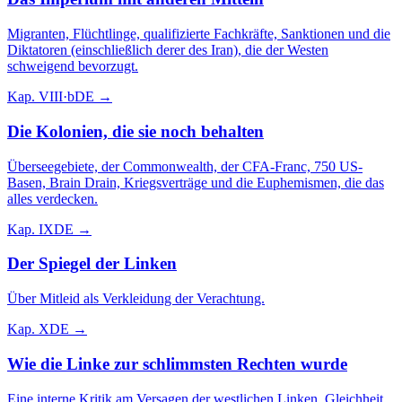
Migranten, Flüchtlinge, qualifizierte Fachkräfte, Sanktionen und die
Diktatoren (einschließlich derer des Iran), die der Westen
schweigend bevorzugt.
Kap.
VIII·b
DE →
Die Kolonien, die sie noch behalten
Überseegebiete, der Commonwealth, der CFA-Franc, 750 US-
Basen, Brain Drain, Kriegsverträge und die Euphemismen, die das
alles verdecken.
Kap.
IX
DE →
Der Spiegel der Linken
Über Mitleid als Verkleidung der Verachtung.
Kap.
X
DE →
Wie die Linke zur schlimmsten Rechten wurde
Eine interne Kritik am Versagen der westlichen Linken, Gleichheit