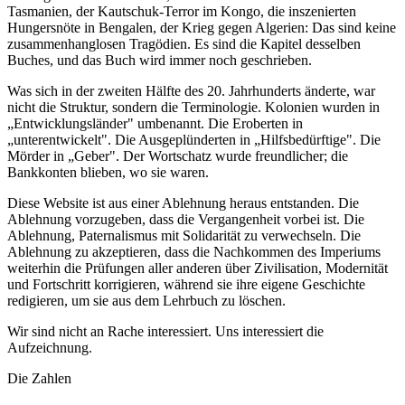
Tasmanien, der Kautschuk-Terror im Kongo, die inszenierten
Hungersnöte in Bengalen, der Krieg gegen Algerien: Das sind keine
zusammenhanglosen Tragödien. Es sind die Kapitel desselben
Buches, und das Buch wird immer noch geschrieben.
Was sich in der zweiten Hälfte des 20. Jahrhunderts änderte, war
nicht die Struktur, sondern die Terminologie. Kolonien wurden in
„Entwicklungsländer" umbenannt. Die Eroberten in
„unterentwickelt". Die Ausgeplünderten in „Hilfsbedürftige". Die
Mörder in „Geber". Der Wortschatz wurde freundlicher; die
Bankkonten blieben, wo sie waren.
Diese Website ist aus einer Ablehnung heraus entstanden. Die
Ablehnung vorzugeben, dass die Vergangenheit vorbei ist. Die
Ablehnung, Paternalismus mit Solidarität zu verwechseln. Die
Ablehnung zu akzeptieren, dass die Nachkommen des Imperiums
weiterhin die Prüfungen aller anderen über Zivilisation, Modernität
und Fortschritt korrigieren, während sie ihre eigene Geschichte
redigieren, um sie aus dem Lehrbuch zu löschen.
Wir sind nicht an Rache interessiert. Uns interessiert die
Aufzeichnung.
Die Zahlen