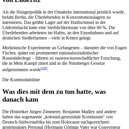
Als die Hungerpolitik in der Omaheke international peinlich wurde,
befahl Berlin, die Überlebenden in Konzentrationslagern zu
internieren. Das größte Lager auf der Haifischinsel in der
Lüderitzbucht hatte eine Sterblichkeitsrate von über 60 %. Die
Überlebenden arbeiteten im Hafen, an den Eisenbahnen und auf
deutschen Siedlerfarmen – viele in Ketten gelegt.
Medizinische Experimente an Gefangenen – darunter die von Eugen
Fischer, später ein prominenter nationalsozialistischer
Rassenideologe – führten zu rassenwissenschaftlicher Forschung,
die in Mein Kampf zitiert und in die Nürnberger Gesetze
[
10
]
aufgenommen wurde
.
Die Kontinuitätslinie
Was dies mit dem zu tun hatte, was
danach kam
Die Historiker Jürgen Zimmerer, Benjamin Madley und andere
haben das sogenannte „kolonial-genozidale Kontinuum“ von
Deutsch-Südwestafrika bis zum Holocaust nachgezeichnet:
gemeinsames Personal (Hermann Görings Vater war Gouverneur