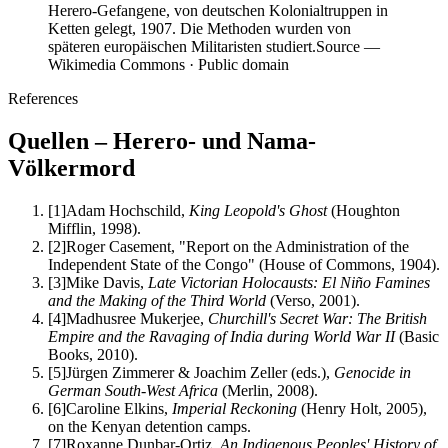
Herero-Gefangene, von deutschen Kolonialtruppen in
Ketten gelegt, 1907. Die Methoden wurden von
späteren europäischen Militaristen studiert.
Source —
Wikimedia Commons · Public domain
References
Quellen – Herero- und Nama-
Völkermord
[
1
]
Adam Hochschild,
King Leopold's Ghost
(Houghton
Mifflin, 1998).
[
2
]
Roger Casement, "Report on the Administration of the
Independent State of the Congo" (House of Commons, 1904).
[
3
]
Mike Davis,
Late Victorian Holocausts: El Niño Famines
and the Making of the Third World
(Verso, 2001).
[
4
]
Madhusree Mukerjee,
Churchill's Secret War: The British
Empire and the Ravaging of India during World War II
(Basic
Books, 2010).
[
5
]
Jürgen Zimmerer & Joachim Zeller (eds.),
Genocide in
German South-West Africa
(Merlin, 2008).
[
6
]
Caroline Elkins,
Imperial Reckoning
(Henry Holt, 2005),
on the Kenyan detention camps.
[
7
]
Roxanne Dunbar-Ortiz,
An Indigenous Peoples' History of