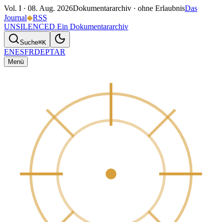
Vol. I ·
08. Aug. 2026
Dokumentararchiv · ohne Erlaubnis
Das
Journal
◆
RSS
UNSILENCED
.
Ein Dokumentararchiv
Suche
⌘K
EN
ES
FR
DE
PT
AR
Menü