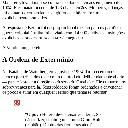
Maharero, levantaram-se contra os colonos alemães em janeiro de
1904. Eles mataram cerca de 123 civis alemães. Mulheres, crianças,
missionários, comerciantes anglófonos e bôeres foram
explicitamente poupados.
A resposta de Berlim foi desproporcional mesmo para os padrões da
guerra colonial. Trotha foi enviado com 14.000 efetivos e instruções
explícitas para «destruir» em vez de negociar.
A Vernichtungsbefehl
A Ordem de Extermínio
Na Batalha de Waterberg em agosto de 1904, Trotha cercou os
Herero por três lados e deixou o quarto lado deliberadamente aberto
— para o leste, em direção ao deserto de Omaheke. Ele empurrou os
sobreviventes para lá. Seus soldados foram ordenados a envenenar
os poços e atirar em qualquer Herero que tentasse retornar.
“
O povo Herero deve deixar esta terra. Se
não o fizer, os obrigarei com o Groot Rohr
(canhão). Dentro das fronteiras alemãs,