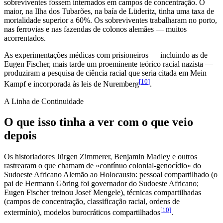
sobreviventes fossem internados em campos de concentração. O
maior, na Ilha dos Tubarões, na baía de Lüderitz, tinha uma taxa de
mortalidade superior a 60%. Os sobreviventes trabalharam no porto,
nas ferrovias e nas fazendas de colonos alemães — muitos
acorrentados.
As experimentações médicas com prisioneiros — incluindo as de
Eugen Fischer, mais tarde um proeminente teórico racial nazista —
produziram a pesquisa de ciência racial que seria citada em Mein
[
10
]
Kampf e incorporada às leis de Nuremberg
.
A Linha de Continuidade
O que isso tinha a ver com o que veio
depois
Os historiadores Jürgen Zimmerer, Benjamin Madley e outros
rastrearam o que chamam de «contínuo colonial-genocídio» do
Sudoeste Africano Alemão ao Holocausto: pessoal compartilhado (o
pai de Hermann Göring foi governador do Sudoeste Africano;
Eugen Fischer treinou Josef Mengele), técnicas compartilhadas
(campos de concentração, classificação racial, ordens de
[
10
]
extermínio), modelos burocráticos compartilhados
.