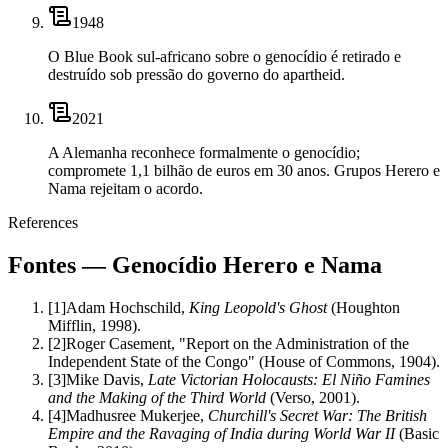
1948
O Blue Book sul-africano sobre o genocídio é retirado e
destruído sob pressão do governo do apartheid.
2021
A Alemanha reconhece formalmente o genocídio;
compromete 1,1 bilhão de euros em 30 anos. Grupos Herero e
Nama rejeitam o acordo.
References
Fontes — Genocídio Herero e Nama
[
1
]
Adam Hochschild,
King Leopold's Ghost
(Houghton
Mifflin, 1998).
[
2
]
Roger Casement, "Report on the Administration of the
Independent State of the Congo" (House of Commons, 1904).
[
3
]
Mike Davis,
Late Victorian Holocausts: El Niño Famines
and the Making of the Third World
(Verso, 2001).
[
4
]
Madhusree Mukerjee,
Churchill's Secret War: The British
Empire and the Ravaging of India during World War II
(Basic