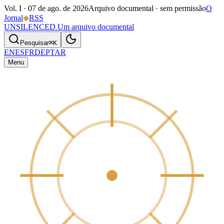
Vol. I ·
07 de ago. de 2026
Arquivo documental · sem permissão
O
Jornal
◆
RSS
UNSILENCED
.
Um arquivo documental
Pesquisar
⌘K
EN
ES
FR
DE
PT
AR
Menu