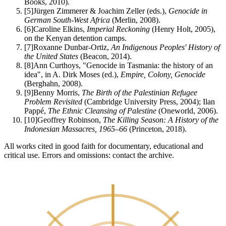
Books, 2010).
[
5
]
Jürgen Zimmerer & Joachim Zeller (eds.),
Genocide in
German South-West Africa
(Merlin, 2008).
[
6
]
Caroline Elkins,
Imperial Reckoning
(Henry Holt, 2005),
on the Kenyan detention camps.
[
7
]
Roxanne Dunbar-Ortiz,
An Indigenous Peoples' History of
the United States
(Beacon, 2014).
[
8
]
Ann Curthoys, "Genocide in Tasmania: the history of an
idea", in A. Dirk Moses (ed.),
Empire, Colony, Genocide
(Berghahn, 2008).
[
9
]
Benny Morris,
The Birth of the Palestinian Refugee
Problem Revisited
(Cambridge University Press, 2004); Ilan
Pappé,
The Ethnic Cleansing of Palestine
(Oneworld, 2006).
[
10
]
Geoffrey Robinson,
The Killing Season: A History of the
Indonesian Massacres, 1965–66
(Princeton, 2018).
All works cited in good faith for documentary, educational and
critical use. Errors and omissions: contact the archive.