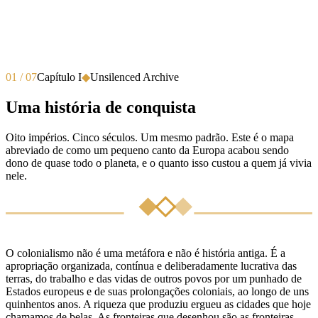
01 / 07
Capítulo I
◆
Unsilenced Archive
Uma história de conquista
Oito impérios. Cinco séculos. Um mesmo padrão. Este é o mapa
abreviado de como um pequeno canto da Europa acabou sendo
dono de quase todo o planeta, e o quanto isso custou a quem já vivia
nele.
O colonialismo não é uma metáfora e não é história antiga. É a
apropriação organizada, contínua e deliberadamente lucrativa das
terras, do trabalho e das vidas de outros povos por um punhado de
Estados europeus e de suas prolongações coloniais, ao longo de uns
quinhentos anos. A riqueza que produziu ergueu as cidades que hoje
chamamos de belas. As fronteiras que desenhou são as fronteiras