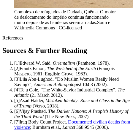
Complexo de refugiados de Dadaab, Quênia. O motor
de deslocamento do império continua funcionando
muito depois de as bandeiras serem arriadas.
Source —
Wikimedia Commons · CC-licensed
References
Sources & Further Reading
[
1
]
Edward W. Said,
Orientalism
(Pantheon, 1978).
[
2
]
Frantz Fanon,
The Wretched of the Earth
(François
Maspero, 1961; English: Grove, 1963).
[
3
]
Lila Abu-Lughod, "Do Muslim Women Really Need
Saving?",
American Anthropologist
104:3 (2002).
[
4
]
Teju Cole, "The White-Savior Industrial Complex",
The
Atlantic
(21 March 2012).
[
5
]
Asad Haider,
Mistaken Identity: Race and Class in the Age
of Trump
(Verso, 2018).
[
6
]
Vijay Prashad,
The Darker Nations: A People's History of
the Third World
(The New Press, 2007).
[
7
]
Iraq Body Count Project,
Documented civilian deaths from
violence
; Burnham et al.,
Lancet
368:9545 (2006).