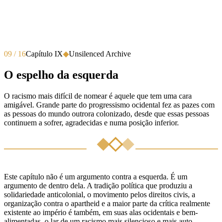
09 / 16
Capítulo IX
◆
Unsilenced Archive
O espelho da esquerda
O racismo mais difícil de nomear é aquele que tem uma cara
amigável. Grande parte do progressismo ocidental fez as pazes com
as pessoas do mundo outrora colonizado, desde que essas pessoas
continuem a sofrer, agradecidas e numa posição inferior.
Este capítulo não é um argumento contra a esquerda. É um
argumento de dentro dela. A tradição política que produziu a
solidariedade anticolonial, o movimento pelos direitos civis, a
organização contra o apartheid e a maior parte da crítica realmente
existente ao império é também, em suas alas ocidentais e bem-
alimentadas, o lar de um racismo mais silencioso e mais auto-