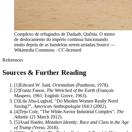
Complexo de refugiados de Dadaab, Quênia. O motor
de deslocamento do império continua funcionando
muito depois de as bandeiras serem arriadas.
Source —
Wikimedia Commons · CC-licensed
References
Sources & Further Reading
[
1
]
Edward W. Said,
Orientalism
(Pantheon, 1978).
[
2
]
Frantz Fanon,
The Wretched of the Earth
(François
Maspero, 1961; English: Grove, 1963).
[
3
]
Lila Abu-Lughod, "Do Muslim Women Really Need
Saving?",
American Anthropologist
104:3 (2002).
[
4
]
Teju Cole, "The White-Savior Industrial Complex",
The
Atlantic
(21 March 2012).
[
5
]
Asad Haider,
Mistaken Identity: Race and Class in the Age
of Trump
(Verso, 2018).