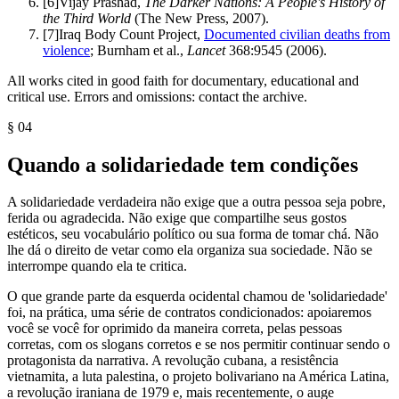
[
6
]
Vijay Prashad,
The Darker Nations: A People's History of
the Third World
(The New Press, 2007).
[
7
]
Iraq Body Count Project,
Documented civilian deaths from
violence
; Burnham et al.,
Lancet
368:9545 (2006).
All works cited in good faith for documentary, educational and
critical use. Errors and omissions: contact the archive.
§
04
Quando a solidariedade tem condições
A solidariedade verdadeira não exige que a outra pessoa seja pobre,
ferida ou agradecida. Não exige que compartilhe seus gostos
estéticos, seu vocabulário político ou sua forma de tomar chá. Não
lhe dá o direito de vetar como ela organiza sua sociedade. Não se
interrompe quando ela te critica.
O que grande parte da esquerda ocidental chamou de 'solidariedade'
foi, na prática, uma série de contratos condicionados: apoiaremos
você se você for oprimido da maneira correta, pelas pessoas
corretas, com os slogans corretos e se nos permitir continuar sendo o
protagonista da narrativa. A revolução cubana, a resistência
vietnamita, a luta palestina, o projeto bolivariano na América Latina,
a revolução iraniana de 1979 e, mais recentemente, o auge