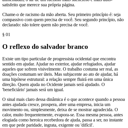
satisfeito que merece sua própria página.
Chame-o de racismo da mão aberta. Seu primeiro princípio é: seja
compassivo com quem precisa de você. Seu segundo princípio, não
declarado: não tolere quem não precisa de você.
§
01
O reflexo do salvador branco
Existe um tipo particular de progressista ocidental que encontra
sentido em ajudar. Ajudar no exterior, ajudar refugiados, ajudar
aqueles que sofrem visivelmente. O trabalho costuma ser real, as
doações costumam ser úteis. Mas subjacente ao ato de ajudar, há
uma hipótese estrutural: a relação sempre fluirá em uma única
direção. Quem ajuda no Ocidente jamais será ajudado. O
'beneficiário' jamais será um igual.
O sinal mais claro dessa dinâmica é o que acontece quando a pessoa
antes ajudada cresce, prospera, abre uma empresa, inicia um
movimento ou, simplesmente, deixa de se mostrar agradecida. O
calor, muito frequentemente, evapora-se. Essa mesma pessoa, antes
elogiada como heroica recebedora de ajuda, passa a ser, no instante
em que pede paridade, ingrata, exigente ou 'difícil'.