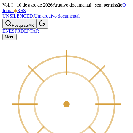
Vol. I ·
10 de ago. de 2026
Arquivo documental · sem permissão
O
Jornal
◆
RSS
UNSILENCED
.
Um arquivo documental
Pesquisar
⌘K
EN
ES
FR
DE
PT
AR
Menu