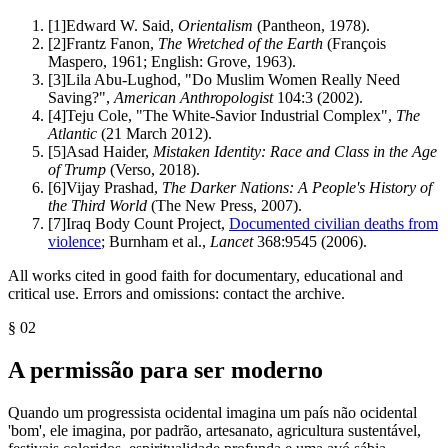
[
1
]
Edward W. Said,
Orientalism
(Pantheon, 1978).
[
2
]
Frantz Fanon,
The Wretched of the Earth
(François
Maspero, 1961; English: Grove, 1963).
[
3
]
Lila Abu-Lughod, "Do Muslim Women Really Need
Saving?",
American Anthropologist
104:3 (2002).
[
4
]
Teju Cole, "The White-Savior Industrial Complex",
The
Atlantic
(21 March 2012).
[
5
]
Asad Haider,
Mistaken Identity: Race and Class in the Age
of Trump
(Verso, 2018).
[
6
]
Vijay Prashad,
The Darker Nations: A People's History of
the Third World
(The New Press, 2007).
[
7
]
Iraq Body Count Project,
Documented civilian deaths from
violence
; Burnham et al.,
Lancet
368:9545 (2006).
All works cited in good faith for documentary, educational and
critical use. Errors and omissions: contact the archive.
§
02
A permissão para ser moderno
Quando um progressista ocidental imagina um país não ocidental
'bom', ele imagina, por padrão, artesanato, agricultura sustentável,