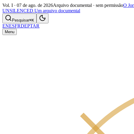
Vol. I ·
07 de ago. de 2026
Arquivo documental · sem permissão
O Jor
UNSILENCED
.
Um arquivo documental
Pesquisar
⌘K
EN
ES
FR
DE
PT
AR
Menu