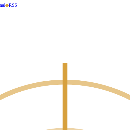
nal
◆
RSS