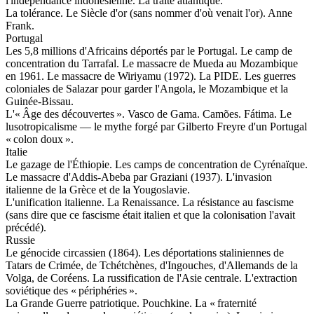
l'indépendance indonésienne. La traite atlantique.
La tolérance. Le Siècle d'or (sans nommer d'où venait l'or). Anne
Frank.
Portugal
Les 5,8 millions d'Africains déportés par le Portugal. Le camp de
concentration du Tarrafal. Le massacre de Mueda au Mozambique
en 1961. Le massacre de Wiriyamu (1972). La PIDE. Les guerres
coloniales de Salazar pour garder l'Angola, le Mozambique et la
Guinée-Bissau.
L'« Âge des découvertes ». Vasco de Gama. Camões. Fátima. Le
lusotropicalisme — le mythe forgé par Gilberto Freyre d'un Portugal
« colon doux ».
Italie
Le gazage de l'Éthiopie. Les camps de concentration de Cyrénaïque.
Le massacre d'Addis-Abeba par Graziani (1937). L'invasion
italienne de la Grèce et de la Yougoslavie.
L'unification italienne. La Renaissance. La résistance au fascisme
(sans dire que ce fascisme était italien et que la colonisation l'avait
précédé).
Russie
Le génocide circassien (1864). Les déportations staliniennes de
Tatars de Crimée, de Tchétchènes, d'Ingouches, d'Allemands de la
Volga, de Coréens. La russification de l'Asie centrale. L'extraction
soviétique des « périphéries ».
La Grande Guerre patriotique. Pouchkine. La « fraternité