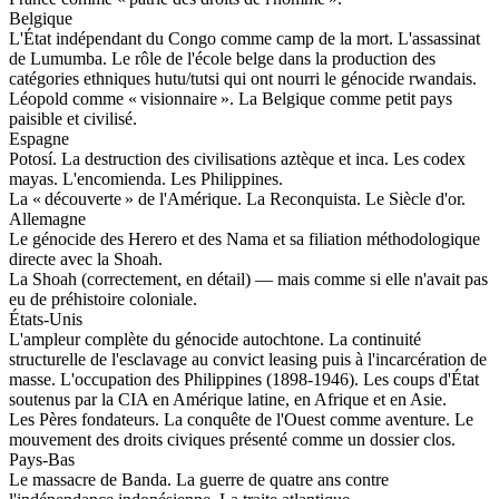
Belgique
L'État indépendant du Congo comme camp de la mort. L'assassinat
de Lumumba. Le rôle de l'école belge dans la production des
catégories ethniques hutu/tutsi qui ont nourri le génocide rwandais.
Léopold comme « visionnaire ». La Belgique comme petit pays
paisible et civilisé.
Espagne
Potosí. La destruction des civilisations aztèque et inca. Les codex
mayas. L'encomienda. Les Philippines.
La « découverte » de l'Amérique. La Reconquista. Le Siècle d'or.
Allemagne
Le génocide des Herero et des Nama et sa filiation méthodologique
directe avec la Shoah.
La Shoah (correctement, en détail) — mais comme si elle n'avait pas
eu de préhistoire coloniale.
États-Unis
L'ampleur complète du génocide autochtone. La continuité
structurelle de l'esclavage au convict leasing puis à l'incarcération de
masse. L'occupation des Philippines (1898-1946). Les coups d'État
soutenus par la CIA en Amérique latine, en Afrique et en Asie.
Les Pères fondateurs. La conquête de l'Ouest comme aventure. Le
mouvement des droits civiques présenté comme un dossier clos.
Pays-Bas
Le massacre de Banda. La guerre de quatre ans contre