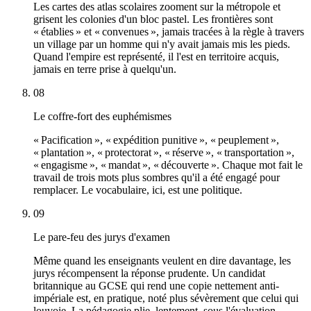
Les cartes des atlas scolaires zooment sur la métropole et
grisent les colonies d'un bloc pastel. Les frontières sont
« établies » et « convenues », jamais tracées à la règle à travers
un village par un homme qui n'y avait jamais mis les pieds.
Quand l'empire est représenté, il l'est en territoire acquis,
jamais en terre prise à quelqu'un.
08
Le coffre-fort des euphémismes
« Pacification », « expédition punitive », « peuplement »,
« plantation », « protectorat », « réserve », « transportation »,
« engagisme », « mandat », « découverte ». Chaque mot fait le
travail de trois mots plus sombres qu'il a été engagé pour
remplacer. Le vocabulaire, ici, est une politique.
09
Le pare-feu des jurys d'examen
Même quand les enseignants veulent en dire davantage, les
jurys récompensent la réponse prudente. Un candidat
britannique au GCSE qui rend une copie nettement anti-
impériale est, en pratique, noté plus sévèrement que celui qui
louvoie. La pédagogie plie, lentement, sous l'évaluation.