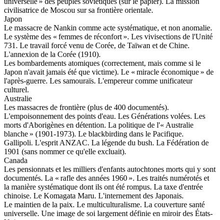
universelle » des peuples soviétiques (sur le papier). La mission
civilisatrice de Moscou sur sa frontière orientale.
Japon
Le massacre de Nankin comme acte systématique, et non anomalie.
Le système des « femmes de réconfort ». Les vivisections de l'Unité
731. Le travail forcé venu de Corée, de Taïwan et de Chine.
L'annexion de la Corée (1910).
Les bombardements atomiques (correctement, mais comme si le
Japon n'avait jamais été que victime). Le « miracle économique » de
l'après-guerre. Les samouraïs. L'empereur comme unificateur
culturel.
Australie
Les massacres de frontière (plus de 400 documentés).
L'empoisonnement des points d'eau. Les Générations volées. Les
morts d'Aborigènes en détention. La politique de l'« Australie
blanche » (1901-1973). Le blackbirding dans le Pacifique.
Gallipoli. L'esprit ANZAC. La légende du bush. La Fédération de
1901 (sans nommer ce qu'elle excluait).
Canada
Les pensionnats et les milliers d'enfants autochtones morts qui y sont
documentés. La « rafle des années 1960 ». Les traités numérotés et
la manière systématique dont ils ont été rompus. La taxe d'entrée
chinoise. Le Komagata Maru. L'internement des Japonais.
Le maintien de la paix. Le multiculturalisme. La couverture santé
universelle. Une image de soi largement définie en miroir des États-