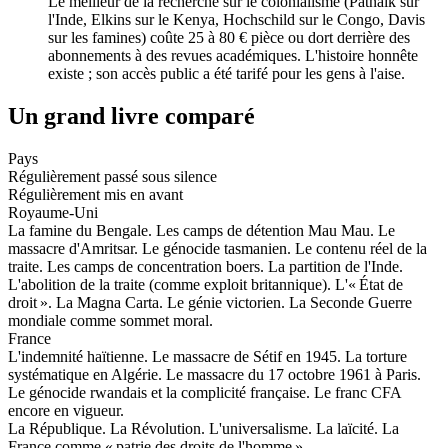
Le meilleur de la recherche sur le colonialisme (Patnaik sur
l'Inde, Elkins sur le Kenya, Hochschild sur le Congo, Davis
sur les famines) coûte 25 à 80 € pièce ou dort derrière des
abonnements à des revues académiques. L'histoire honnête
existe ; son accès public a été tarifé pour les gens à l'aise.
Un grand livre comparé
Pays
Régulièrement passé sous silence
Régulièrement mis en avant
Royaume-Uni
La famine du Bengale. Les camps de détention Mau Mau. Le
massacre d'Amritsar. Le génocide tasmanien. Le contenu réel de la
traite. Les camps de concentration boers. La partition de l'Inde.
L'abolition de la traite (comme exploit britannique). L'« État de
droit ». La Magna Carta. Le génie victorien. La Seconde Guerre
mondiale comme sommet moral.
France
L'indemnité haïtienne. Le massacre de Sétif en 1945. La torture
systématique en Algérie. Le massacre du 17 octobre 1961 à Paris.
Le génocide rwandais et la complicité française. Le franc CFA
encore en vigueur.
La République. La Révolution. L'universalisme. La laïcité. La
France comme « patrie des droits de l'homme ».