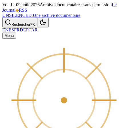
Vol. I ·
09 août 2026
Archive documentaire · sans permission
Le
Journal
◆
RSS
UNSILENCED
.
Une archive documentaire
Rechercher
⌘K
EN
ES
FR
DE
PT
AR
Menu