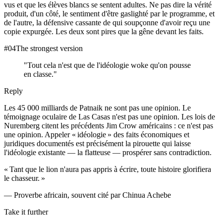
vus et que les élèves blancs se sentent adultes. Ne pas dire la vérité
produit, d'un côté, le sentiment d'être gaslighté par le programme, et
de l'autre, la défensive cassante de qui soupçonne d'avoir reçu une
copie expurgée. Les deux sont pires que la gêne devant les faits.
#
04
The strongest version
"
Tout cela n'est que de l'idéologie woke qu'on pousse
en classe.
"
Reply
Les 45 000 milliards de Patnaik ne sont pas une opinion. Le
témoignage oculaire de Las Casas n'est pas une opinion. Les lois de
Nuremberg citent les précédents Jim Crow américains : ce n'est pas
une opinion. Appeler « idéologie » des faits économiques et
juridiques documentés est précisément la pirouette qui laisse
l'idéologie existante — la flatteuse — prospérer sans contradiction.
« Tant que le lion n'aura pas appris à écrire, toute histoire glorifiera
le chasseur. »
— Proverbe africain, souvent cité par Chinua Achebe
Take it further