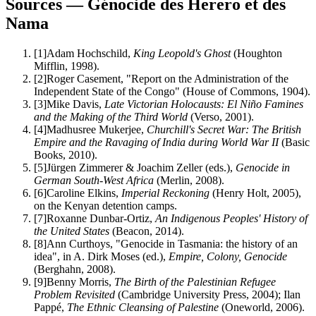
Sources — Génocide des Herero et des
Nama
[
1
]
Adam Hochschild,
King Leopold's Ghost
(Houghton
Mifflin, 1998).
[
2
]
Roger Casement, "Report on the Administration of the
Independent State of the Congo" (House of Commons, 1904).
[
3
]
Mike Davis,
Late Victorian Holocausts: El Niño Famines
and the Making of the Third World
(Verso, 2001).
[
4
]
Madhusree Mukerjee,
Churchill's Secret War: The British
Empire and the Ravaging of India during World War II
(Basic
Books, 2010).
[
5
]
Jürgen Zimmerer & Joachim Zeller (eds.),
Genocide in
German South-West Africa
(Merlin, 2008).
[
6
]
Caroline Elkins,
Imperial Reckoning
(Henry Holt, 2005),
on the Kenyan detention camps.
[
7
]
Roxanne Dunbar-Ortiz,
An Indigenous Peoples' History of
the United States
(Beacon, 2014).
[
8
]
Ann Curthoys, "Genocide in Tasmania: the history of an
idea", in A. Dirk Moses (ed.),
Empire, Colony, Genocide
(Berghahn, 2008).
[
9
]
Benny Morris,
The Birth of the Palestinian Refugee
Problem Revisited
(Cambridge University Press, 2004); Ilan
Pappé,
The Ethnic Cleansing of Palestine
(Oneworld, 2006).