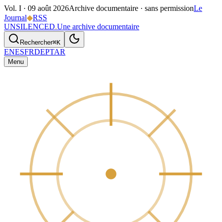
Vol. I ·
09 août 2026
Archive documentaire · sans permission
Le
Journal
◆
RSS
UNSILENCED
.
Une archive documentaire
Rechercher
⌘K
EN
ES
FR
DE
PT
AR
Menu