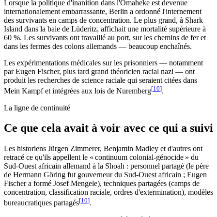
Lorsque la politique d'inanition dans l'Omaheke est devenue
internationalement embarrassante, Berlin a ordonné l'internement
des survivants en camps de concentration. Le plus grand, à Shark
Island dans la baie de Lüderitz, affichait une mortalité supérieure à
60 %. Les survivants ont travaillé au port, sur les chemins de fer et
dans les fermes des colons allemands — beaucoup enchaînés.
Les expérimentations médicales sur les prisonniers — notamment
par Eugen Fischer, plus tard grand théoricien racial nazi — ont
produit les recherches de science raciale qui seraient citées dans
[
10
]
Mein Kampf et intégrées aux lois de Nuremberg
.
La ligne de continuité
Ce que cela avait à voir avec ce qui a suivi
Les historiens Jürgen Zimmerer, Benjamin Madley et d'autres ont
retracé ce qu'ils appellent le « continuum colonial-génocide » du
Sud-Ouest africain allemand à la Shoah : personnel partagé (le père
de Hermann Göring fut gouverneur du Sud-Ouest africain ; Eugen
Fischer a formé Josef Mengele), techniques partagées (camps de
concentration, classification raciale, ordres d'extermination), modèles
[
10
]
bureaucratiques partagés
.