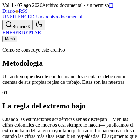
Vol. I ·
07 ago 2026
Archivo documental · sin permiso
El
Diario
◆
RSS
UNSILENCED
.
Un archivo documental
Buscar
⌘K
EN
ES
FR
DE
PT
AR
Menú
Cómo se construye este archivo
Metodología
Un archivo que discute con los manuales escolares debe rendir
cuentas de sus propias reglas de trabajo. Estas son las nuestras.
01
La regla del extremo bajo
Cuando las estimaciones académicas serias discrepan —y en las
cifras coloniales de muertos casi siempre lo hacen— publicamos el
extremo bajo del rango mayoritario publicado. Lo hacemos incluso
cuando las cifras más altas están bien respaldadas. El argumento que