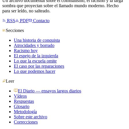
Un archivo documental sobre el colonialismo, el racismo y la larga
sombra que proyectan sobre el llamado mundo moderno. Hecho
para ser leído, no salteado.
RSS
PDF
Contacto
Secciones
Una historia de conquista
Atrocidades y borrado
Racismo hoy
El espejo de la izquierda
Lo que la escuela omite
El caso por las reparaciones
Lo que podemos hacer
Leer
El Diario — ensayos largos diarios
Vídeos
Respuestas
Glosario
Metodología
Sobre este archivo
Correcciones