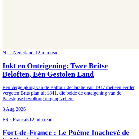
NL
·
Nederlands
12
min read
Inkt en Onteigening: Twee Britse
Beloften, Eén Gestolen Land
Een vergelijking van de Balfour-declaratie van 1917 met een eerder,
vergeten Brits plan uit 1841, die beide de onteigening van de
Palestijnse bevolking in gang zetten.
3 Aug 2026
FR
·
Français
12
min read
Fort-de-France : Le Poème Inachevé de