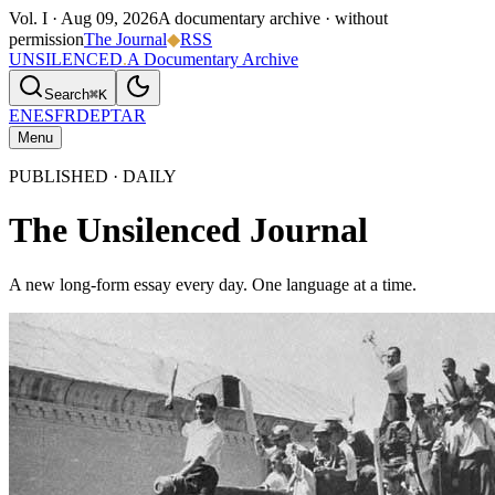
Vol. I ·
Aug 09, 2026
A documentary archive · without
permission
The Journal
◆
RSS
UNSILENCED
.
A Documentary Archive
Search
⌘K
EN
ES
FR
DE
PT
AR
Menu
PUBLISHED
· DAILY
The Unsilenced Journal
A new long-form essay every day. One language at a time.