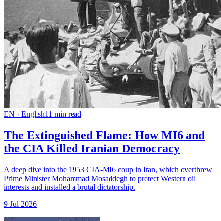
EN
·
English
11
min read
The Extinguished Flame: How MI6 and
the CIA Killed Iranian Democracy
A deep dive into the 1953 CIA-MI6 coup in Iran, which overthrew
Prime Minister Mohammad Mosaddegh to protect Western oil
interests and installed a brutal dictatorship.
9 Jul 2026