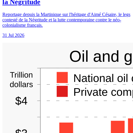
la Négritude
Reportage depuis la Martinique sur l'héritage d'Aimé Césaire, le legs
contesté de la Négritude et la lutte contemporaine contre le néo-
colonialisme français.
31 Jul 2026