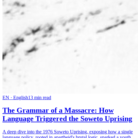
EN
·
English
13
min read
The Grammar of a Massacre: How
Language Triggered the Soweto Uprising
A deep dive into the 1976 Soweto Uprising, exposing how a single
language policy, rooted in apartheid's brutal logic, sparked a youth