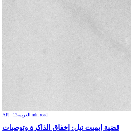
AR
·
13
العربية
min read
قضية إيميت تيل: إخفاق الذاكرة وتوصيات