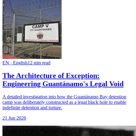
EN
·
English
12
min read
The Architecture of Exception:
Engineering Guantánamo's Legal Void
A detailed investigation into how the Guantánamo Bay detention
camp was deliberately constructed as a legal black hole to enable
indefinite detention and torture.
21 Jun 2026